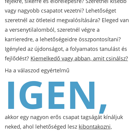
fejekre, sikerre és előrelépésre? Szeretnél kisebb
vagy nagyobb csapatot vezetni? Lehetőséget
szeretnél az ötleteid megvalósítására? Eleged van
a versenytilalomból, szeretnél végre a
karrieredre, a lehetőségeidre összpontosítani?
Igényled az újdonságot, a folyamatos tanulást és
fejlődést?
Kiemelkedő vagy abban, amit csinálsz?
Ha a válaszod egyértelmű
IGEN,
akkor egy nagyon erős csapat tagságát kínáljuk
neked, ahol lehetőséged lesz
kibontakozni,