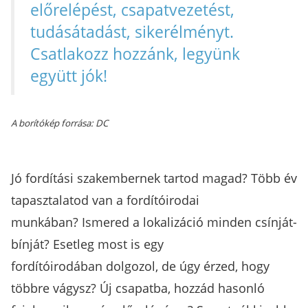
előrelépést, csapatvezetést,
tudásátadást, sikerélményt.
Csatlakozz hozzánk, legyünk
együtt jók!
A borítókép forrása: DC
Jó fordítási szakembernek tartod magad? Több év
tapasztalatod van a fordítóirodai
munkában? Ismered a lokalizáció minden csínját-
bínját? Esetleg most is egy
fordítóirodában dolgozol, de úgy érzed, hogy
többre vágysz? Új csapatba, hozzád hasonló