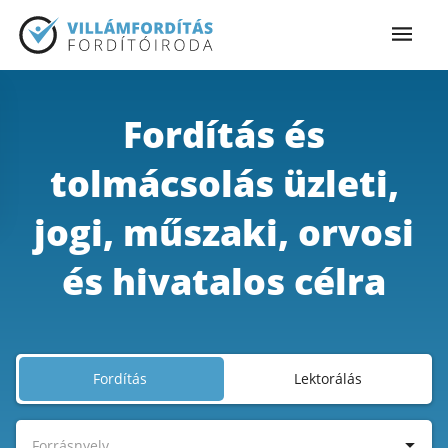
Fordítás és
tolmácsolás üzleti,
jogi, műszaki, orvosi
és hivatalos célra
Fordítás
Lektorálás
Forrásnyelv