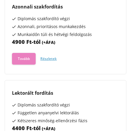
Azonnali szakfordítás
Diplomás szakfordító végzi
Azonnali, prioritásos munkakezdés
Munkaidőn túli és hétvégi feldolgozás
4900 Ft-tól
(+
ÁFA
)
Tovább
Részletek
Lektorált fordítás
Diplomás szakfordító végzi
Független anyanyelvi lektorálás
Kétszeres minőség-ellenőrzési fázis
4400 Ft-tól
(+
ÁFA
)