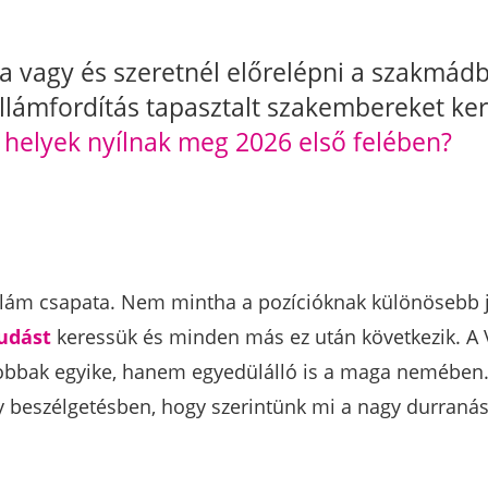
a vagy és szeretnél előrelépni a szakmádb
illámfordítás tapasztalt szakembereket ke
 helyek nyílnak meg 2026 első felében?
illám csapata. Nem mintha a pozícióknak különösebb j
udást
keressük és minden más ez után következik. A 
obbak egyike, hanem egyedülálló is a maga nemében. H
y beszélgetésben, hogy szerintünk mi a nagy durranás