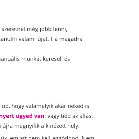
 szeretnél még jobb lenni,
tanulni valami újat. Ha magadra
manuális munkát keresel, és
olod, hogy valamelyik akár neked is
nyert ügyed van
: vagy tiéd az állás,
újra megnyílik a kinézett hely.
zeljük, emiatt nem kell aggódnod. Nem