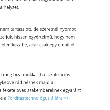
a helyzet.
nem tartasz ott, de szeretnél nyomot
ezeljük, hiszen egyértelmű, hogy nem
jelentkezz be, akár csak egy emaillel
d meg bizalmukkal, ha lokalizációs
nykedve rád néznek majd a
s a fekete öves szakembereknek egyaránt
be a
Fordítástechnológus állára >>