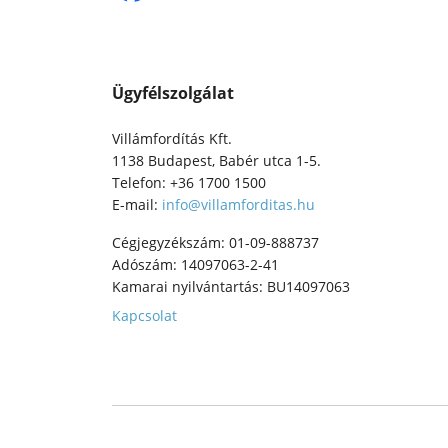
Ügyfélszolgálat
Villámfordítás Kft.
1138 Budapest, Babér utca 1-5.
Telefon: +36 1700 1500
E-mail:
info@villamforditas.hu
Cégjegyzékszám: 01-09-888737
Adószám: 14097063-2-41
Kamarai nyilvántartás: BU14097063
Kapcsolat