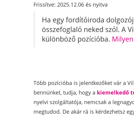
Frissítve: 2025.12.06 és nyitva
Ha egy fordítóiroda dolgozój
összefoglaló neked szól. A V
különböző pozícióba.
Milyen
Több pozícióba is jelentkezőket vár a V
bennünket, tudja, hogy a
kiemelkedő
t
nyelvi szolgáltatója, nemcsak a legnagy
megtudod. De akár rá is kérdezhetsz eg