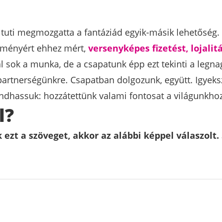
r tuti megmozgatta a fantáziád egyik-másik lehetőség.
ítményért ehhez mért,
versenyképes fizetést, lojali
nál sok a munka, de a csapatunk épp ezt tekinti a le
partnerségünkre. Csapatban dolgozunk, együtt. Igyeks
dhassuk: hozzátettünk valami fontosat a világunkhoz
l?
t a szöveget, akkor az alábbi képpel válaszolt.