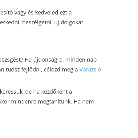
kesítő vagy és kedveled ezt a
rkedni, beszélgetni, új dolgokat
ő pezsgést? Ha újdonságra, minden nap
n tudsz fejlődni, célozd meg a
Varázsló
 keressük, de ha kezdőként a
 akkor mindenre megtanítunk. Ha nem