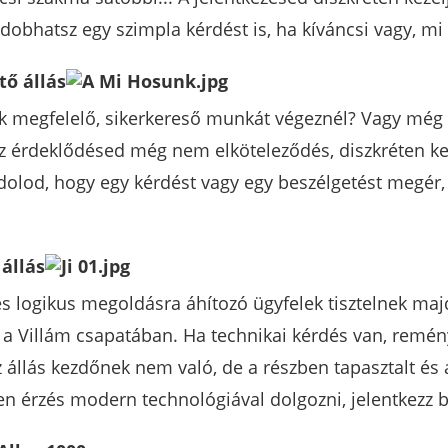
edobhatsz egy szimpla kérdést is, ha kíváncsi vagy, mi 
tő állás
ek megfelelő, sikerkereső munkát végeznél? Vagy még 
 Az érdeklődésed még nem elköteleződés, diszkréten k
dolod, hogy egy kérdést vagy egy beszélgetést megér, 
állás
és logikus megoldásra áhítozó ügyfelek tisztelnek maj
 a Villám csapatában. Ha technikai kérdés van, remé
z állás kezdőnek nem való, de a részben tapasztalt é
en érzés modern technológiával dolgozni, jelentkezz 