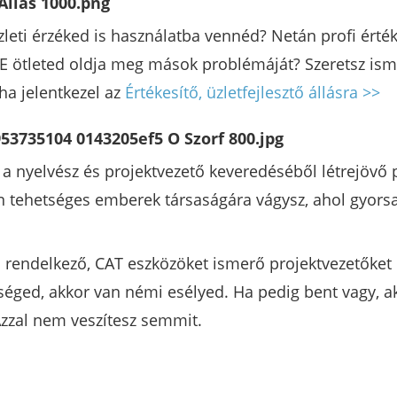
üzleti érzéked is használatba vennéd? Netán profi érté
E ötleted oldja meg mások problémáját? Szeretsz isme
 ha jelentkezel az
Értékesítő, üzletfejlesztő állásra >>
 a nyelvész és projektvezető keveredéséből létrejöv
n tehetséges emberek társaságára vágysz, ahol gyorsa
al rendelkező, CAT eszközöket ismerő projektvezetőket
tséged, akkor van némi esélyed. Ha pedig bent vagy,
Azzal nem veszítesz semmit.