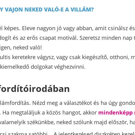
 VAJON NEKED VALÓ-E A VILLÁM?
l képes. Eleve nagyon jó vagy abban, amit csinálsz és
ogít és az erős csapat motivál. Szeretsz minden nap 
 igen, neked való!
ltis keretekre vágysz, vagy csak kiegészítő, otthoni, 
kiemelkedő dolgokat véghezvinni.
 fordítóirodában
Villámfordítás. Nézd meg a választékot és ha úgy gond
. Ha megtaláljuk a közös hangot, akkor
mindenképp 
alamelyik székünkbe, neked szólunk majd először, ha 
kicsi szakma satöbbi... A jelentkezésed diszkréten ke