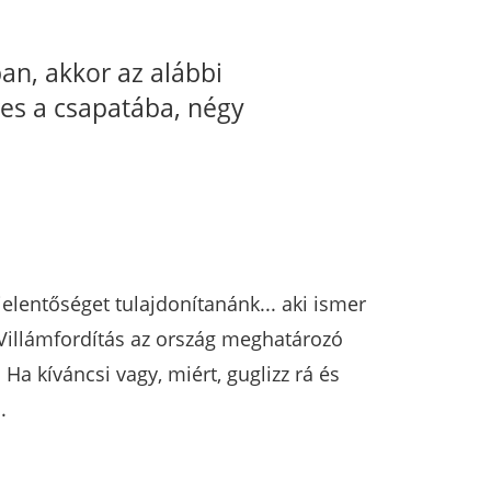
an, akkor az alábbi
res a csapatába, négy
elentőséget tulajdonítanánk... aki ismer
Villámfordítás az ország meghatározó
a kíváncsi vagy, miért, guglizz rá és
.