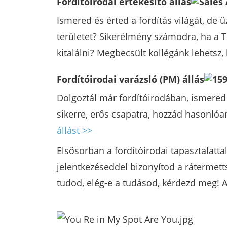
Fordítóirodai értékesítő állás
Ismered és érted a fordítás világát, de 
területet? Sikerélmény számodra, ha a T
kitalálni? Megbecsült kollégánk lehetsz,
Fordítóirodai varázsló (PM) állás
Dolgoztál már fordítóirodában, ismered
sikerre, erős csapatra, hozzád hasonlóa
állást >>
Elsősorban a fordítóirodai tapasztalatt
jelentkezéseddel bizonyítod a rátermet
tudod, elég-e a tudásod, kérdezd meg! 