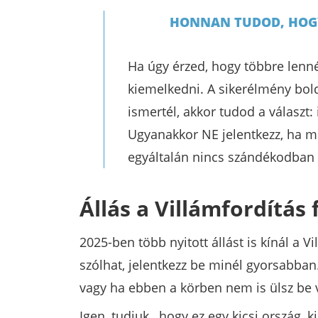
HONNAN TUDOD, HOGY
Ha úgy érzed, hogy többre lenné
kiemelkedni. A sikerélmény bold
ismertél, akkor tudod a választ:
Ugyanakkor NE jelentkezz, ha mu
egyáltalán nincs szándékodban 
Állás a Villámfordítás
2025-ben több nyitott állást is kínál a 
szólhat, jelentkezz be minél gyorsabban
vagy ha ebben a körben nem is ülsz be v
Igen, tudjuk, hogy ez egy kicsi ország, 