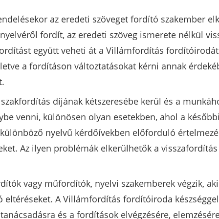
endelésekor az eredeti szöveget fordító szakember elkés
nyelvéről fordít, az eredeti szöveg ismerete nélkül viss
ordítást együtt veheti át a Villámfordítás fordítóirod
lletve a fordításon változtatásokat kérni annak érde
t.
a szakfordítás díjának kétszeresébe kerül és a munkáh
ybe venni, különösen olyan esetekben, ahol a későbbi
különböző nyelvű kérdőívekben előforduló értelmezésb
yeket. Az ilyen problémák elkerülhetők a visszafordítá
rdítók vagy műfordítók, nyelvi szakemberek végzik, aki
eltéréseket. A Villámfordítás fordítóiroda készséggel 
s tanácsadásra és a fordítások elvégzésére, elemzésére