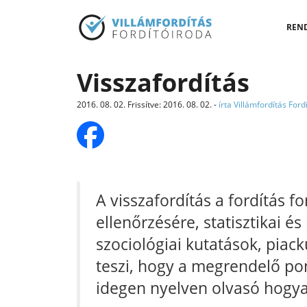
REN
Visszafordítás
2016. 08. 02.
Frissítve
:
2016. 08. 02.
-
írta Villámfordítás Ford
A visszafordítás a fordítás fo
ellenőrzésére, statisztikai é
szociológiai kutatások, piack
teszi, hogy a megrendelő po
idegen nyelven olvasó hogyan