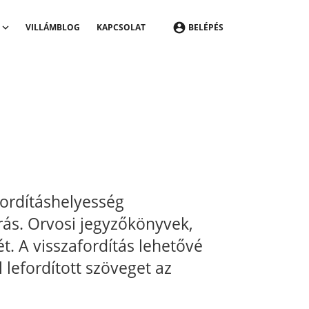
VILLÁMBLOG
KAPCSOLAT
BELÉPÉS
 Fordításhelyesség
járás. Orvosi jegyzőkönyvek,
ét. A visszafordítás lehetővé
lefordított szöveget az