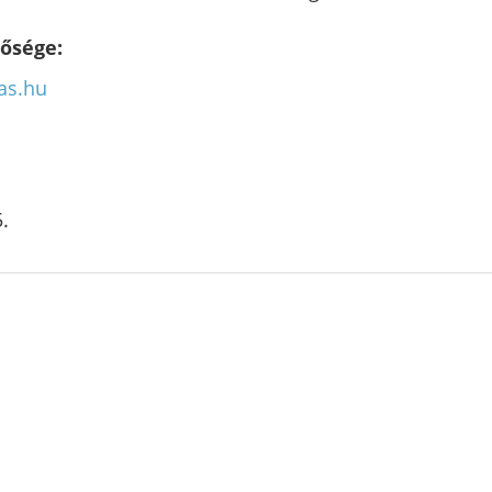
tősége:
tas.hu
.