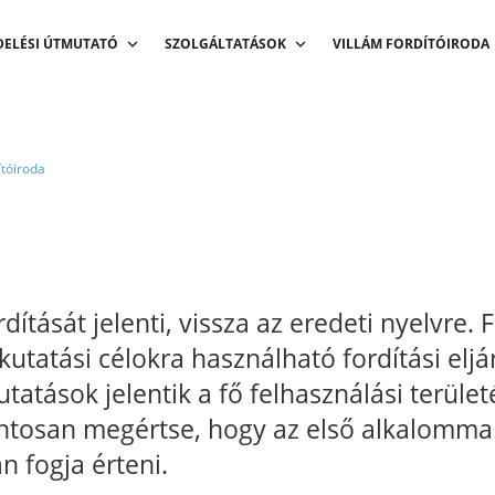
DELÉSI ÚTMUTATÓ
SZOLGÁLTATÁSOK
VILLÁM FORDÍTÓIRODA
ítóiroda
rdítását jelenti, vissza az eredeti nyelvre.
s kutatási célokra használható fordítási el
utatások jelentik a fő felhasználási terület
ntosan megértse, hogy az első alkalommal 
 fogja érteni.