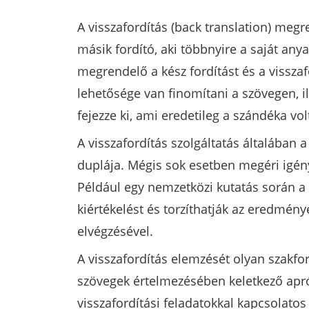
A visszafordítás (back translation) megr
másik fordító, aki többnyire a saját anya
megrendelő a kész fordítást és a visszaf
lehetősége van finomítani a szövegen, i
fejezze ki, ami eredetileg a szándéka vol
A visszafordítás szolgáltatás általában 
duplája. Mégis sok esetben megéri igén
Például egy nemzetközi kutatás során a 
kiértékelést és torzíthatják az eredmén
elvégzésével.
A visszafordítás elemzését olyan szakfo
szövegek értelmezésében keletkező apró 
visszafordítási feladatokkal kapcsolato