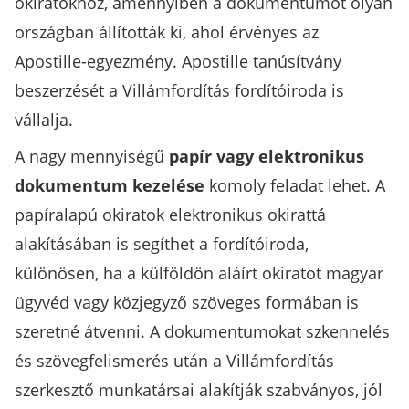
okiratokhoz, amennyiben a dokumentumot olyan
országban állították ki, ahol érvényes az
Apostille-egyezmény. Apostille tanúsítvány
beszerzését a Villámfordítás fordítóiroda is
vállalja.
A nagy mennyiségű
papír vagy elektronikus
dokumentum kezelése
komoly feladat lehet. A
papíralapú okiratok elektronikus okirattá
alakításában is segíthet a fordítóiroda,
különösen, ha a külföldön aláírt okiratot magyar
ügyvéd vagy közjegyző szöveges formában is
szeretné átvenni. A dokumentumokat szkennelés
és szövegfelismerés után a Villámfordítás
szerkesztő munkatársai alakítják szabványos, jól