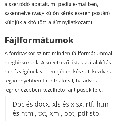
a szerződő adatait, mi pedig e-mailben,
szkennelve (vagy külön kérés esetén postán)
küldjük a kitöltött, aláírt nyilatkozatot.
Fájlformátumok
A fordításkor szinte minden fájlformátummal
megbirkózunk. A következő lista az átalakítás
nehézségének sorrendjében készült, kezdve a
legkönnyebben fordíthatóval, haladva a
legnehezebben kezelhető fájltípusok felé.
Doc és docx, xls és xlsx, rtf, htm
és html, txt, xml, ppt, pdf stb.