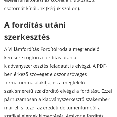
esetén a feltöltéshez közvetlen, titkosított
csatornát kínálunk (kérjük szóljon).
A fordítás utáni
szerkesztés
A Villámfordítás Fordítóiroda a megrendelő
kérésére rögtön a fordítás után a
kiadványszerkesztés feladatát is elvégzi. A PDF-
ben érkező szöveget először szöveges
formátummá alakítja, és a megfelelő
szakismeretű szakfordító elvégzi a fordítást. Ezzel
párhuzamosan a kiadványszerkesztő szakember
már el is kezdi az eredeti dokumentumból a
grafikai elemek kimentését. Amikor a fordítás