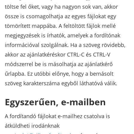
töltse fel őket, vagy ha nagyon sok van, akkor
össze is csomagolhatja az egyes fájlokat egy
tömörített mappába. A feltöltött fájlok mellé
megjegyzések is írhatók, amelyek a fordítónak
információval szolgálnak. Ha a szöveg rövidebb,
akkor az ajánlatkéréskor CTRL-C és CTRL-V
módszerrel be is másolhatja az ajánlatkérő
űrlapba. Ez utóbbi előnye, hogy a bemásolt
szöveg karakterszáma egyből láthatóvá válik.
Egyszerűen, e-mailben
A fordítandó fájlokat e-mailhez csatolva is
átküldheti irodánknak