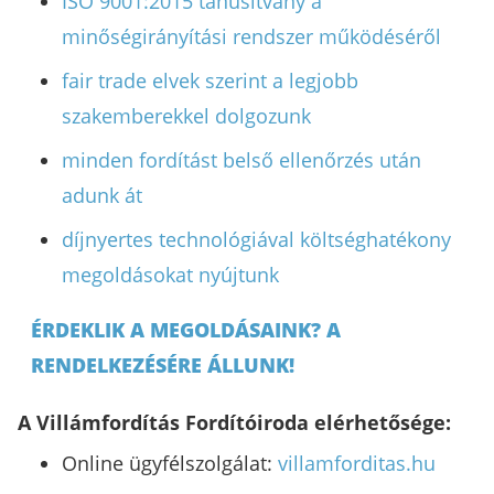
ISO 9001:2015 tanúsítvány a
minőségirányítási rendszer működéséről
fair trade elvek szerint a legjobb
szakemberekkel dolgozunk
minden fordítást belső ellenőrzés után
adunk át
díjnyertes technológiával költséghatékony
megoldásokat nyújtunk
ÉRDEKLIK A MEGOLDÁSAINK? A
RENDELKEZÉSÉRE ÁLLUNK!
A Villámfordítás Fordítóiroda elérhetősége:
Online ügyfélszolgálat:
villamforditas.hu