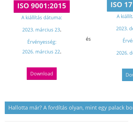
ISO 1
ISO 9001:2015
A kiáll
A kiállítás dátuma
:
2023. 
.
2023. március 23
és
Érvé
Érvényesség:
.
2026. március 22
2026. 
Download
Do
Hallotta már? A fordítás olyan, mint egy palack bo