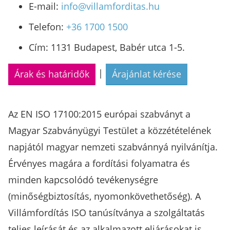
E-mail:
info@villamforditas.hu
Telefon:
+36 1700 1500
Cím: 1131 Budapest, Babér utca 1-5.
|
Árak és határidők
Árajánlat kérése
Az EN ISO 17100:2015 európai szabványt a
Magyar Szabványügyi Testület a közzétételének
napjától magyar nemzeti szabvánnyá nyilvánítja.
Érvényes magára a fordítási folyamatra és
minden kapcsolódó tevékenységre
(minőségbiztosítás, nyomonkövethetőség). A
Villámfordítás ISO tanúsítványa a szolgáltatás
teljes leírását és az alkalmazott eljárásokat is