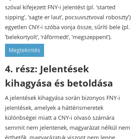
szóval kifejezett FNY-i jelentést (pl. ’started
sipping’, ’sagte er laut’, pocsuvsztvoval roboszty’)
egyetlen CNY-i szóba vonja össze, sűríti bele (pl.
’belekortyolt’, ’ráförmedt’, ’megszeppent’).
Megtekintés
4. rész: Jelentések
kihagyása és betoldása
A jelentések kihagyása során bizonyos FNY-i
jelentések, amelyek a háttérismeretek
különbségei miatt a CNY-i olvasó számára
semmit nem jelentenek, magyarázat nélkül nem
érthetők, magyarázatuk viszont nem lenne