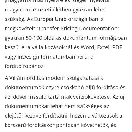
(magyarról más nyelvre és idegen nyelvről
magyarra) az üzleti életben gyakran lehet
szükség. Az Európai Unió országaiban is
megkövetelt “Transfer Pricing Documentation”
gyakran 50-100 oldalas dokumentum formájában
készül el a vállalkozásoknál és Word, Excel, PDF
vagy InDesign formátumban kerül a
fordítóirodához.
A Villámfordítás modern szolgáltatása a
dokumentumok egyre csökkenő díjú fordítása és
az idővel frissülő tartalmak verziókövetése. Az új
dokumentumokat tehát nem szükséges az
elejétől kezdve fordíttatni, hiszen a változások a
korszerű fordításkor pontosan követhetők, és