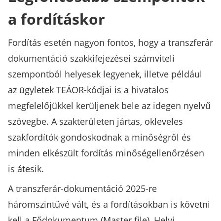
a fordításkor
Fordítás esetén nagyon fontos, hogy a transzferár
dokumentáció szakkifejezései számviteli
szempontból helyesek legyenek, illetve például
az ügyletek TEÁOR-kódjai is a hivatalos
megfelelőjükkel kerüljenek bele az idegen nyelvű
szövegbe. A szakterületen jártas, okleveles
szakfordítók gondoskodnak a minőségről és
minden elkészült fordítás minőségellenőrzésen
is átesik.
A transzferár-dokumentáció 2025-re
háromszintűvé vált, és a fordításokban is követni
kell a Fődokumentum (Master file), Helyi