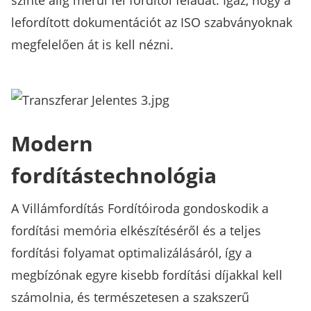
szinte alig merül fel fordítói feladat. Igaz, hogy a
lefordított dokumentációt az ISO szabványoknak
megfelelően át is kell nézni.
Modern
fordítástechnológia
A Villámfordítás Fordítóiroda gondoskodik a
fordítási memória elkészítéséről és a teljes
fordítási folyamat optimalizálásáról, így a
megbízónak egyre kisebb fordítási díjakkal kell
számolnia, és természetesen a szakszerű