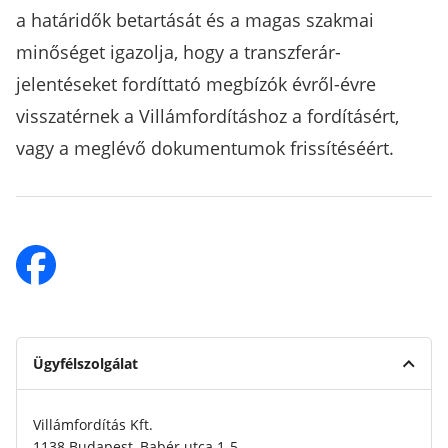
a határidők betartását és a magas szakmai
minőséget igazolja, hogy a transzferár-
jelentéseket fordíttató megbízók évről-évre
visszatérnek a Villámfordításhoz a fordításért,
vagy a meglévő dokumentumok frissítéséért.
Ügyfélszolgálat
Villámfordítás Kft.
1138 Budapest, Babér utca 1-5.