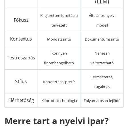
(LLM)
Kifejezetten fordításra
Általános nyelvi
Fókusz
tervezett
modell
Kontextus
Mondatszintű
Dokumentumszintű
Könnyen
Nehezen
Testreszabás
finomhangolható
változtatható
Természetes,
Stílus
Konzisztens, precíz
rugalmas
Elérhetőség
Kiforrott technológia
Folyamatosan fejlődő
Merre tart a nyelvi ipar?