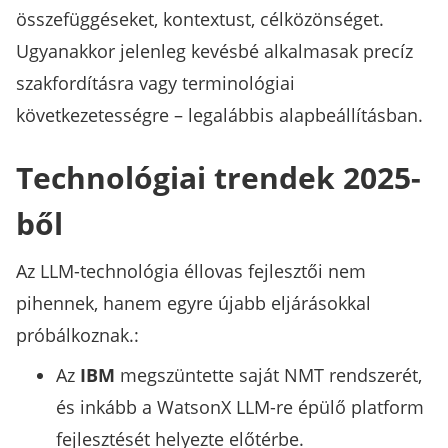
összefüggéseket, kontextust, célközönséget.
Ugyanakkor jelenleg kevésbé alkalmasak precíz
szakfordításra vagy terminológiai
következetességre – legalábbis alapbeállításban.
Technológiai trendek 2025-
ből
Az LLM-technológia éllovas fejlesztői nem
pihennek, hanem egyre újabb eljárásokkal
próbálkoznak.:
Az
IBM
megszüntette saját NMT rendszerét,
és inkább a WatsonX LLM-re épülő platform
fejlesztését helyezte előtérbe.