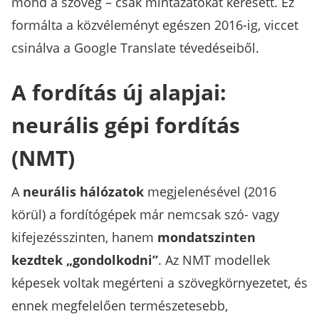
mond a szöveg – csak mintázatokat keresett. Ez
formálta a közvéleményt egészen 2016-ig, viccet
csinálva a Google Translate tévedéseiből.
A fordítás új alapjai:
neurális gépi fordítás
(NMT)
A
neurális hálózatok
megjelenésével (2016
körül) a fordítógépek már nemcsak szó- vagy
kifejezésszinten, hanem
mondatszinten
kezdtek „gondolkodni”
. Az NMT modellek
képesek voltak megérteni a szövegkörnyezetet, és
ennek megfelelően természetesebb,