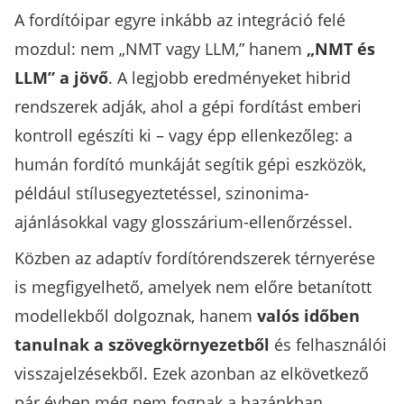
A fordítóipar egyre inkább az integráció felé
mozdul: nem „NMT vagy LLM,” hanem
„NMT és
LLM” a jövő
. A legjobb eredményeket hibrid
rendszerek adják, ahol a gépi fordítást emberi
kontroll egészíti ki – vagy épp ellenkezőleg: a
humán fordító munkáját segítik gépi eszközök,
például stílusegyeztetéssel, szinonima-
ajánlásokkal vagy glosszárium-ellenőrzéssel.
Közben az adaptív fordítórendszerek térnyerése
is megfigyelhető, amelyek nem előre betanított
modellekből dolgoznak, hanem
valós időben
tanulnak a szövegkörnyezetből
és felhasználói
visszajelzésekből. Ezek azonban az elkövetkező
pár évben még nem fognak a hazánkban