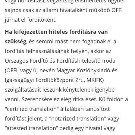
vagy honosítási, végzettség elismertetés ügyben
sajnos csak az állami hivatalként működő OFFI
járhat el fordítóként.
Ha kifejezetten hiteles fordításra van
szükség
, és semmi mást nem fogadnak el a
fordítás felhasználásának helyén, akkor az
Országos Fordító és Fordításhitelesítő Iroda
(OFFI, vagy új nevén Magyar Közlönykiadó és
Igazságügyi Fordítóközpont Zrt., MKIFK)
szolgáltatásait leszünk kénytelenek igénybe
venni. Szerencsére ez elég ritka eset. Külföldön a
"certified translation" általában tanúsított
fordítást jelent, a "notarized translation" vagy
“attested translation” pedig egy hivatal vagy