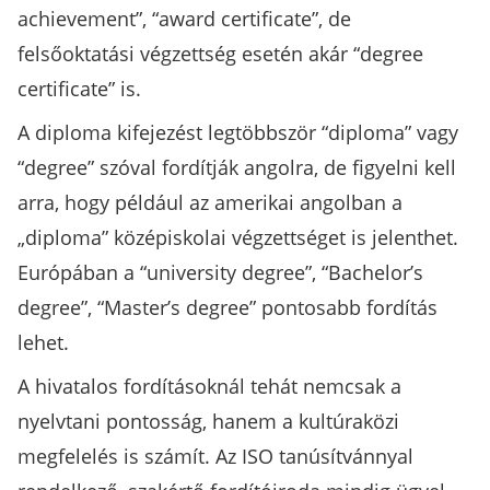
achievement”, “award certificate”, de
felsőoktatási végzettség esetén akár “degree
certificate” is.
A diploma kifejezést legtöbbször “diploma” vagy
“degree” szóval fordítják angolra, de figyelni kell
arra, hogy például az amerikai angolban a
„diploma” középiskolai végzettséget is jelenthet.
Európában a “university degree”, “Bachelor’s
degree”, “Master’s degree” pontosabb fordítás
lehet.
A hivatalos fordításoknál tehát nemcsak a
nyelvtani pontosság, hanem a kultúraközi
megfelelés is számít. Az ISO tanúsítvánnyal