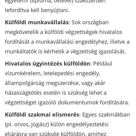
egyetemi diploma, oklevél) szakszerűen
lefordítva kell benyújtani.
Külföldi munkavállalás
: Sok országban
megkövetelik a külföldi végzettségek hivatalos
fordítását a munkavállalási engedélyhez, illetve a
munkáltatók is kérhetik a végzettség igazolását.
Hivatalos ügyintézés külföldön
: Például
vízumkérelem, letelepedési engedély,
állampolgárság megszerzése, vagy akár
házasságkötés esetén is szükség lehet a
végzettséget igazoló dokumentumok fordítására.
Külföldi szakmai elismerés
: Egyes szakmákban
(pl. orvos, jogász) külön engedélyeztetési
eljárásra van szükség külföldön, amihez