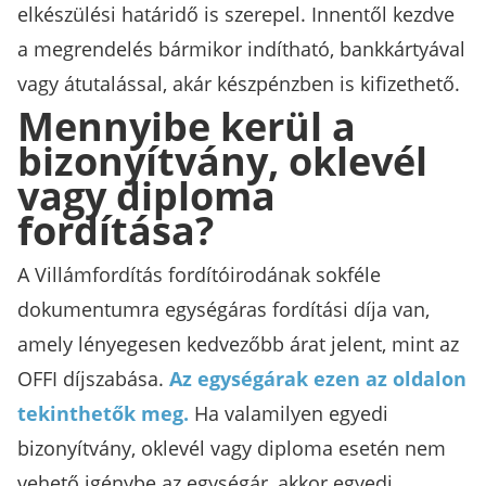
elkészülési határidő is szerepel. Innentől kezdve
a megrendelés bármikor indítható, bankkártyával
vagy átutalással, akár készpénzben is kifizethető.
Mennyibe kerül a
bizonyítvány, oklevél
vagy diploma
fordítása?
A Villámfordítás fordítóirodának sokféle
dokumentumra egységáras fordítási díja van,
amely lényegesen kedvezőbb árat jelent, mint az
OFFI díjszabása.
Az egységárak ezen az oldalon
tekinthetők meg.
Ha valamilyen egyedi
bizonyítvány, oklevél vagy diploma esetén nem
vehető igénybe az egységár, akkor egyedi