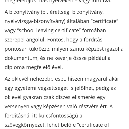
megfelelőjük más nyelveken – vagy fordítva.
A bizonyítvány (pl. érettségi bizonyítvány,
nyelvvizsga-bizonyítvány) általában “certificate”
vagy “school leaving certificate” formában
szerepel angolul. Fontos, hogy a fordítás
pontosan tükrözze, milyen szintű képzést igazol a
dokumentum, és ne keverje össze például a
diploma megfelelőjével.
Az oklevél nehezebb eset, hiszen magyarul akár
egy egyetemi végzettséget is jelölhet, pedig az
oklevél gyakran csak díszes elismerés egy
versenyen vagy képzésen való részvételért. A
fordításnál itt kulcsfontosságú a
szövegkörnyezet: lehet belőle “certificate of